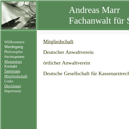
Andreas Marr
Fachanwalt für 
Mitgliedschaft
Willkommen
Werdegang
Deutscher Anwaltverein
Philosophie
Rechtsgebiete
Monatstips
örtlicher Anwaltverein
Kontakt
Seminare
Deutsche Gesellschaft für Kassenarztrec
Mitgliedschaft
Links
Disclaimer
Impressum