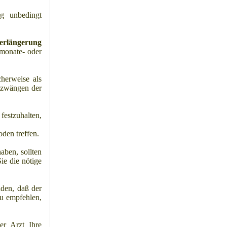
ng unbedingt
verlängerung
 monate- oder
herweise als
rmzwängen der
festzuhalten,
den treffen.
aben, sollten
ie die nötige
den, daß der
zu empfehlen,
er Arzt Ihre