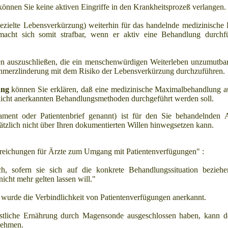
önnen Sie keine aktiven Eingriffe in den Krankheitsprozeß verlangen.
 (gezielte Lebensverkürzung) weiterhin für das handelnde medizinische 
acht sich somit strafbar, wenn er aktiv eine Behandlung durchfü
en auszuschließen, die ein menschenwürdigen Weiterleben unzumutba
 Schmerzlinderung mit dem Risiko der Lebensverkürzung durchzuführen.
ung
können Sie erklären, daß eine medizinische Maximalbehandlung a
icht anerkannten Behandlungsmethoden durchgeführt werden soll.
tament oder Patientenbrief genannt) ist für den Sie behandelnden 
sätzlich nicht über Ihren dokumentierten Willen hinwegsetzen kann.
reichungen für Ärzte zum Umgang mit Patientenverfügungen" :
ch, sofern sie sich auf die konkrete Behandlungssituation bezieh
icht mehr gelten lassen will."
urde die Verbindlichkeit von Patientenverfügungen anerkannt.
stliche Ernährung durch Magensonde ausgeschlossen haben, kann de
nehmen.