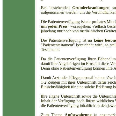
Bei bestehenden
Grunderkrankungen
sol
aufgenommen werden, um die Verbindlichkeit 
Die Patientenverfügung ist ein probates Mitt
um jeden Preis"
vorzugehen. Vielfach beste
jahrelang nur noch von medizinischen Geräte
Die Patientenverfügung ist an
keine beson
"Patiententestament" bezeichnet wird, so ste
Testamente.
Da die Patientenverfügung Ihren Behandlung
damit Ihre Angehörigen im Ernstfall diese Ve
Denn ohne Patientenverfügung können Ihre A
Damit Arzt oder Pflegepersonal keinen Zweif
1-2 Zeugen mit ihrer Unterschrift dafür zeic
Einsichtsfähigkeit für eine solche Erklärung b
Ihre eigene Unterschrift sowie die Unterschr
Inhalt der Verfügung noch Ihrem wirklichen W
die Patientenverfügung inhaltlich an den jewe
Zum Thema
Aufbewahrung
ist anzumerke