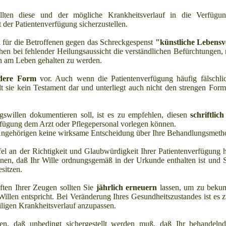
lten diese und der mögliche Krankheitsverlauf in die Verfügu
der Patientenverfügung sicherzustellen.
el für die Betroffenen gegen das Schreckgespenst
"künstliche Lebens
hen bei fehlender Heilungsaussicht die verständlichen Befürchtungen,
n am Leben gehalten zu werden.
dere Form
vor. Auch wenn die Patientenverfügung häufig fälschlic
llt sie kein Testament dar und unterliegt auch nicht den strengen Fo
swillen dokumentieren soll, ist es zu empfehlen, diesen
schriftlich
rfügung dem Arzt oder Pflegepersonal vorlegen können.
ngehörigen keine wirksame Entscheidung über Ihre Behandlungsmetho
el an der Richtigkeit und Glaubwürdigkeit Ihrer Patientenverfügung h
hnen, daß Ihr Wille ordnungsgemäß in der Urkunde enthalten ist und S
esitzen.
iften Ihrer Zeugen sollten Sie
jährlich erneuern
lassen, um zu bekun
illen entspricht. Bei Veränderung Ihres Gesundheitszustandes ist es 
iligen Krankheitsverlauf anzupassen.
n, daß unbedingt sichergestellt werden muß, daß Ihr behandelnd