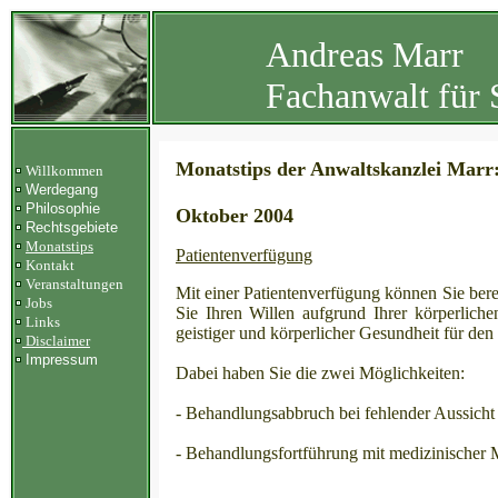
Andreas Marr
Fachanwalt für 
Monatstips der Anwaltskanzlei Marr
Willkommen
Werdegang
Philosophie
Oktober 2004
Rechtsgebiete
Monatstips
Patientenverfügung
Kontakt
Veranstaltungen
Mit einer Patientenverfügung können Sie bere
Jobs
Sie Ihren Willen aufgrund Ihrer körperliche
Links
geistiger und körperlicher Gesundheit für den
Disclaimer
Impressum
Dabei haben Sie die zwei Möglichkeiten:
- Behandlungsabbruch bei fehlender Aussich
- Behandlungsfortführung mit medizinischer