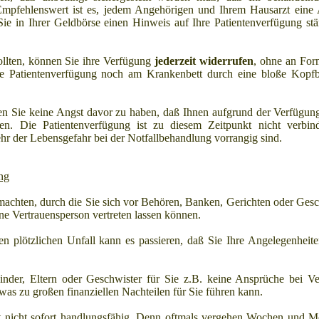
 Empfehlenswert ist es, jedem Angehörigen und Ihrem Hausarzt eine 
Sie in Ihrer Geldbörse einen Hinweis auf Ihre Patientenverfügung stä
llten, können Sie ihre Verfügung
jederzeit widerrufen
, ohne an For
ine Patientenverfügung noch am Krankenbett durch eine bloße Kop
hen Sie keine Angst davor zu haben, daß Ihnen aufgrund der Verfügu
en. Die Patientenverfügung ist zu diesem Zeitpunkt nicht verbind
 der Lebensgefahr bei der Notfallbehandlung vorrangig sind.
ng
machten, durch die Sie sich vor Behören, Banken, Gerichten oder Gesc
ne Vertrauensperson vertreten lassen können.
n plötzlichen Unfall kann es passieren, daß Sie Ihre Angelegenheit
nder, Eltern oder Geschwister für Sie z.B. keine Ansprüche bei Ve
was zu großen finanziellen Nachteilen für Sie führen kann.
t nicht sofort handlungsfähig. Denn oftmals vergehen Wochen und Mo