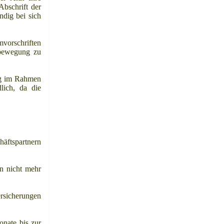
Abschrift der
ndig bei sich
mvorschriften
fbewegung zu
ng im Rahmen
lich, da die
häftspartnern
en nicht mehr
rsicherungen
nate bis zur