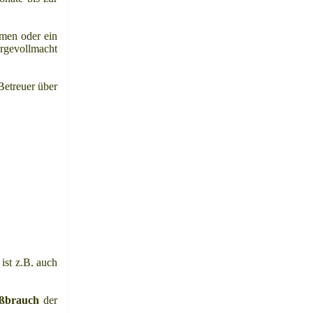
men oder ein
orgevollmacht
Betreuer über
ist z.B. auch
ßbrauch
der