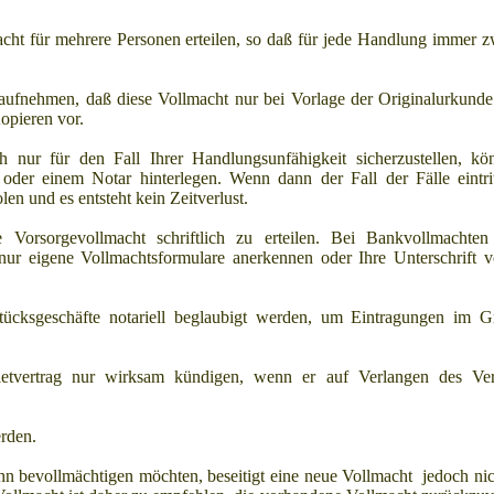
cht für mehrere Personen erteilen, so daß für jede Handlung immer 
aufnehmen, daß diese Vollmacht nur bei Vorlage der Originalurkunde
opieren vor.
 nur für den Fall Ihrer Handlungsunfähigkeit sicherzustellen, kö
der einem Notar hinterlegen. Wenn dann der Fall der Fälle eintrit
n und es entsteht kein Zeitverlust.
Vorsorgevollmacht schriftlich zu erteilen. Bei Bankvollmachten
s nur eigene Vollmachtsformulare anerkennen oder Ihre Unterschrift
ücksgeschäfte notariell beglaubigt werden, um Eintragungen im 
tvertrag nur wirksam kündigen, wenn er auf Verlangen des Ver
rden.
hn bevollmächtigen möchten, beseitigt eine neue Vollmacht jedoch nich