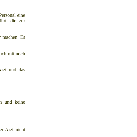
Personal eine
hrt, die zur
r machen. Es
uch mit noch
Arzt und das
en und keine
r Arzt nicht