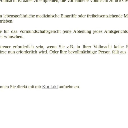
ollmacht ist daher zu empfehlen, die vorhandene Vollmacht zurückzu
in lebensgefährliche medizinische Eingriffe oder freiheitsentziehende 
hrieben.
 für das Vormundschaftsgericht (eine Abteilung jedes Amtsgerichts)
uer wünschen.
reuer erforderlich sein, wenn Sie z.B. in Ihrer Vollmacht keine 
e nun erforderlich wird. Oder Ihre bevollmächtigte Person fällt aus o
nen Sie direkt mit mir
Kontakt
aufnehmen.